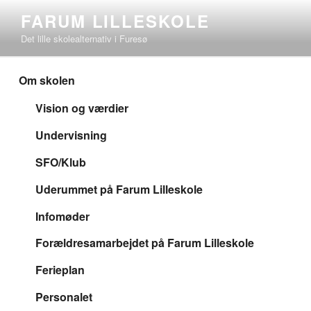
Videre
FARUM LILLESKOLE
til
Det lille skolealternativ i Furesø
indhold
Om skolen
Vision og værdier
Undervisning
SFO/Klub
Uderummet på Farum Lilleskole
Infomøder
Forældresamarbejdet på Farum Lilleskole
Ferieplan
Personalet