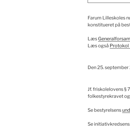
Farum Lilleskoles n
konstitueret på be
Læs
Generalforsam
Læs også
Protokol 
Den 25. september 2
Jf. friskolelovens §
folkestyrekravet o
Se bestyrelsens
und
Se initiativkredsen