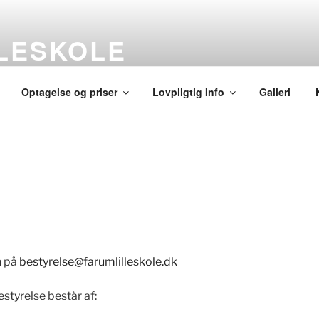
LLESKOLE
ø
Optagelse og priser
Lovpligtig Info
Galleri
n på
bestyrelse@farumlilleskole.dk
styrelse består af: