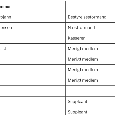
emmer
rojahn
Bestyrelsesformand
stensen
Næstformand
Kasserer
olst
Menigt medlem
Menigt medlem
Menigt medlem
Menigt medlem
Suppleant
Suppleant