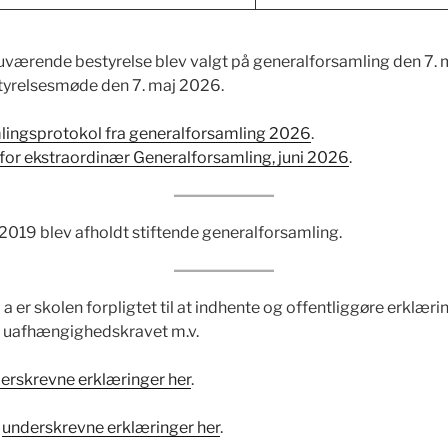
uværende bestyrelse blev valgt på generalforsamling den 7.
styrelsesmøde den 7. maj 2026.
lingsprotokol fra generalforsamling 2026
.
for ekstraordinær Generalforsamling, juni 2026
.
019 blev afholdt stiftende generalforsamling.
 7 a er skolen forpligtet til at indhente og offentliggøre erklær
g uafhængighedskravet m.v.
erskrevne erklæringer her
.
s
underskrevne erklæringer her
.