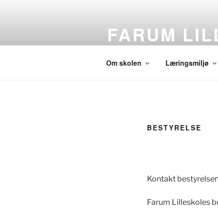
Videre
til
FARUM LI
indhold
Det lille skolealternativ i Fures
Om skolen
Læringsmiljø
BESTYRELSE
Kontakt bestyrelse
Farum Lilleskoles be