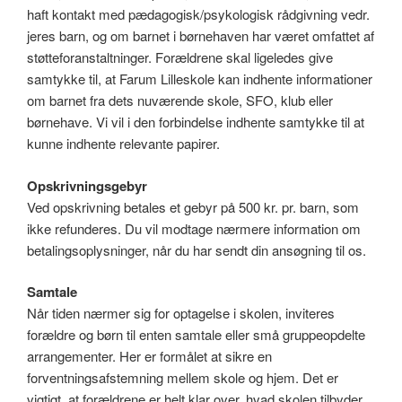
haft kontakt med pædagogisk/psykologisk rådgivning vedr.
jeres barn, og om barnet i børnehaven har været omfattet af
støtteforanstaltninger. Forældrene skal ligeledes give
samtykke til, at Farum Lilleskole kan indhente informationer
om barnet fra dets nuværende skole, SFO, klub eller
børnehave. Vi vil i den forbindelse indhente samtykke til at
kunne indhente relevante papirer.
Opskrivningsgebyr
Ved opskrivning betales et gebyr på 500 kr. pr. barn, som
ikke refunderes. Du vil modtage nærmere information om
betalingsoplysninger, når du har sendt din ansøgning til os.
Samtale
Når tiden nærmer sig for optagelse i skolen, inviteres
forældre og børn til enten samtale eller små gruppeopdelte
arrangementer. Her er formålet at sikre en
forventningsafstemning mellem skole og hjem. Det er
vigtigt, at forældrene er helt klar over, hvad skolen tilbyder