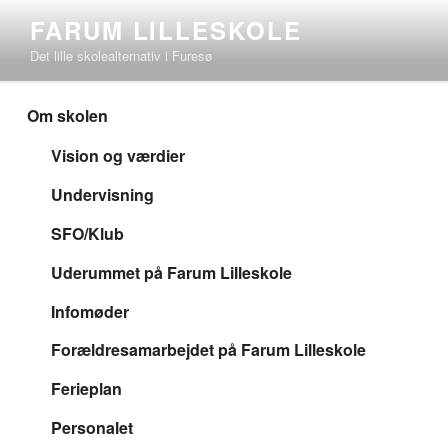
Videre
FARUM LILLESKOLE
til
Det lille skolealternativ i Furesø
indhold
Om skolen
Vision og værdier
Undervisning
SFO/Klub
Uderummet på Farum Lilleskole
Infomøder
Forældresamarbejdet på Farum Lilleskole
Ferieplan
Personalet