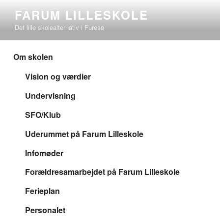
Videre
FARUM LILLESKOLE
til
Det lille skolealternativ i Furesø
indhold
Om skolen
Vision og værdier
Undervisning
SFO/Klub
Uderummet på Farum Lilleskole
Infomøder
Forældresamarbejdet på Farum Lilleskole
Ferieplan
Personalet