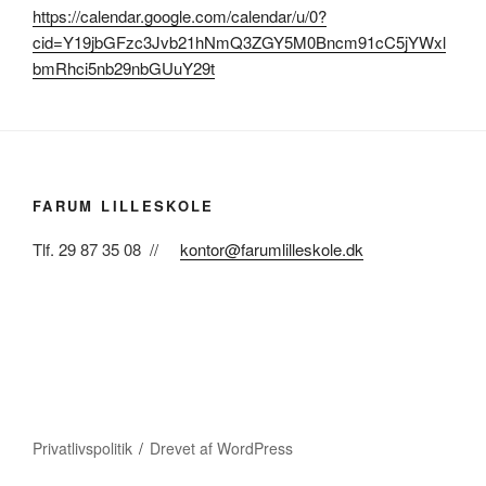
https://calendar.google.com/calendar/u/0?
cid=Y19jbGFzc3Jvb21hNmQ3ZGY5M0Bncm91cC5jYWxl
bmRhci5nb29nbGUuY29t
FARUM LILLESKOLE
Tlf. 29 87 35 08 //
kontor@farumlilleskole.dk
Privatlivspolitik
Drevet af WordPress