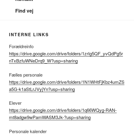
Find vej
INTERNE LINKS
Forældreinfo
https://drive.google.com/drive/folders/1zrIg5QF_yvQdPg5r
nTxBzfuWNeDrq9_W?usp=sharing
Fælles personale
https://drive.google.com/drive/folders/1N1WHtFjKbz4umZS
a5G-k1aStLrJVyjYn?usp=sharing
Elever
https://drive.google.com/drive/folders/1q66WQyg-RAN-
mt8adgw9wPamWASM3Jk-?usp=sharing
Personale kalender