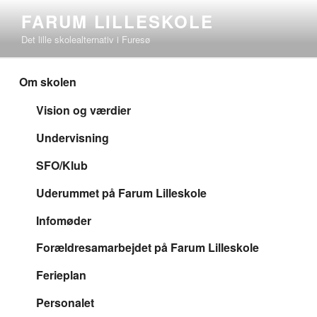
Videre
FARUM LILLESKOLE
til
Det lille skolealternativ i Furesø
indhold
Om skolen
Vision og værdier
Undervisning
SFO/Klub
Uderummet på Farum Lilleskole
Infomøder
Forældresamarbejdet på Farum Lilleskole
Ferieplan
Personalet