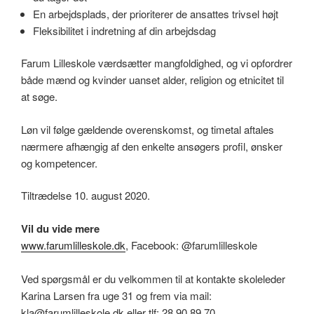
En arbejdsplads, der prioriterer de ansattes trivsel højt
Fleksibilitet i indretning af din arbejdsdag
Farum Lilleskole værdsætter mangfoldighed, og vi opfordrer
både mænd og kvinder uanset alder, religion og etnicitet til
at søge.
Løn vil følge gældende overenskomst, og timetal aftales
nærmere afhængig af den enkelte ansøgers profil, ønsker
og kompetencer.
Tiltrædelse 10. august 2020.
Vil du vide mere
www.farumlilleskole.dk
, Facebook: @farumlilleskole
Ved spørgsmål er du velkommen til at kontakte skoleleder
Karina Larsen fra uge 31 og frem via mail:
kla@farumlilleskole.dk eller tlf: 28 90 89 70.