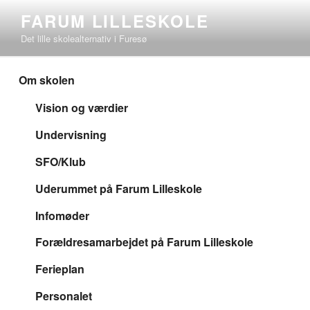
Videre
FARUM LILLESKOLE
til
Det lille skolealternativ i Furesø
indhold
Om skolen
Vision og værdier
Undervisning
SFO/Klub
Uderummet på Farum Lilleskole
Infomøder
Forældresamarbejdet på Farum Lilleskole
Ferieplan
Personalet