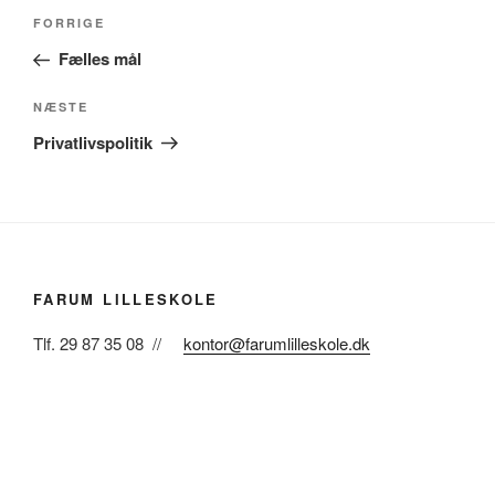
Indlægsnavigation
Forrige
FORRIGE
indlæg
Fælles mål
Næste
NÆSTE
indlæg
Privatlivspolitik
FARUM LILLESKOLE
Tlf. 29 87 35 08 //
kontor@farumlilleskole.dk