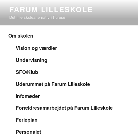
Videre
FARUM LILLESKOLE
til
Det lille skolealternativ i Furesø
indhold
Om skolen
Vision og værdier
Undervisning
SFO/Klub
Uderummet på Farum Lilleskole
Infomøder
Forældresamarbejdet på Farum Lilleskole
Ferieplan
Personalet