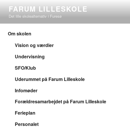
Videre
FARUM LILLESKOLE
til
Det lille skolealternativ i Furesø
indhold
Om skolen
Vision og værdier
Undervisning
SFO/Klub
Uderummet på Farum Lilleskole
Infomøder
Forældresamarbejdet på Farum Lilleskole
Ferieplan
Personalet