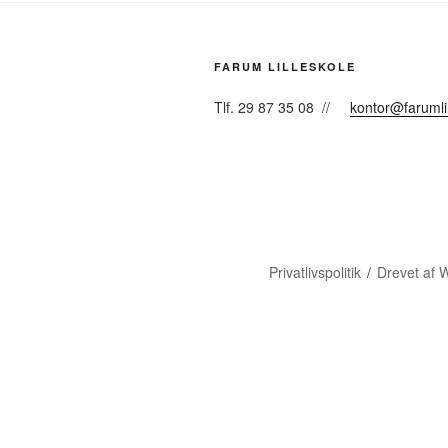
FARUM LILLESKOLE
Tlf. 29 87 35 08 //
kontor@farumlil
Privatlivspolitik
Drevet af 