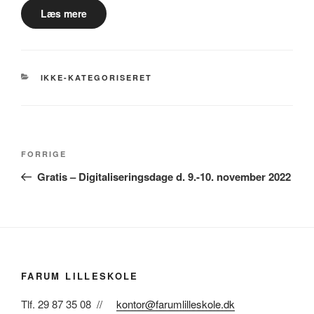
Læs mere
KATEGORIER
IKKE-KATEGORISERET
Indlægsnavigation
Forrige
FORRIGE
indlæg
Gratis – Digitaliseringsdage d. 9.-10. november 2022
FARUM LILLESKOLE
Tlf. 29 87 35 08 //
kontor@farumlilleskole.dk