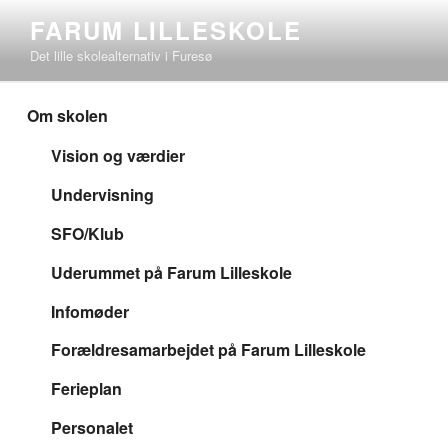
Videre
FARUM LILLESKOLE
til
Det lille skolealternativ i Furesø
indhold
Om skolen
Vision og værdier
Undervisning
SFO/Klub
Uderummet på Farum Lilleskole
Infomøder
Forældresamarbejdet på Farum Lilleskole
Ferieplan
Personalet