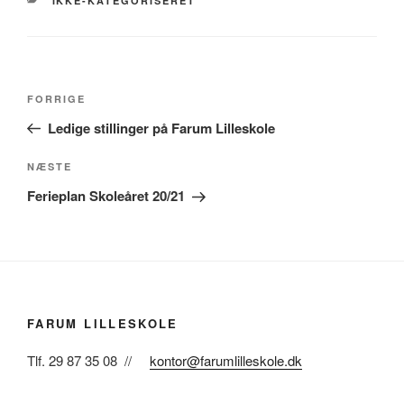
IKKE-KATEGORISERET
Indlægsnavigation
Forrige
FORRIGE
indlæg
Ledige stillinger på Farum Lilleskole
Næste
NÆSTE
indlæg
Ferieplan Skoleåret 20/21
FARUM LILLESKOLE
Tlf. 29 87 35 08 //
kontor@farumlilleskole.dk