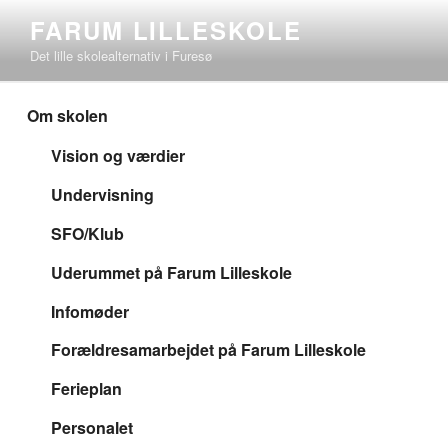
Videre
FARUM LILLESKOLE
til
Det lille skolealternativ i Furesø
indhold
Om skolen
Vision og værdier
Undervisning
SFO/Klub
Uderummet på Farum Lilleskole
Infomøder
Forældresamarbejdet på Farum Lilleskole
Ferieplan
Personalet