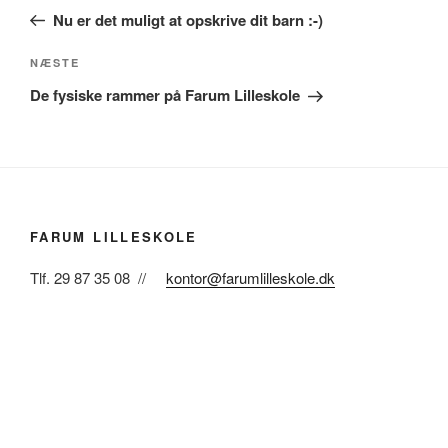
indlæg
Nu er det muligt at opskrive dit barn :-)
Næste
NÆSTE
indlæg
De fysiske rammer på Farum Lilleskole
FARUM LILLESKOLE
Tlf. 29 87 35 08 //
kontor@farumlilleskole.dk