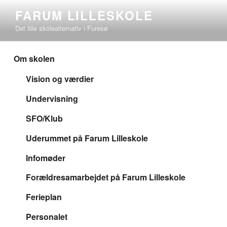
Videre
FARUM LILLESKOLE
til
Det lille skolealternativ i Furesø
indhold
Om skolen
Vision og værdier
Undervisning
SFO/Klub
Uderummet på Farum Lilleskole
Infomøder
Forældresamarbejdet på Farum Lilleskole
Ferieplan
Personalet