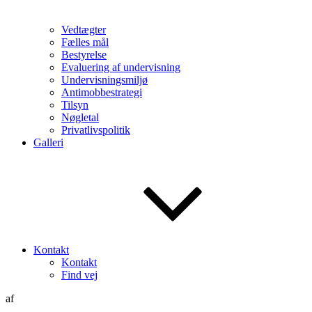
Vedtægter
Fælles mål
Bestyrelse
Evaluering af undervisning
Undervisningsmiljø
Antimobbestrategi
Tilsyn
Nøgletal
Privatlivspolitik
Galleri
Kontakt
Kontakt
Find vej
Udgivet
af
den