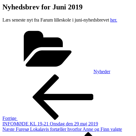
Nyhedsbrev for Juni 2019
Læs seneste nyt fra Farum lilleskole i juni-nyhedsbrevet
her.
Kategorier
Nyheder
Indlægsnavigation
Forrige
indlæg
Forrige
INFOMØDE KL 19-21 Onsdag den 29 maj 2019
Næste
Næste
Furesø Lokalavis fortæller hvorfor Anne og Finn valgte
indlæg